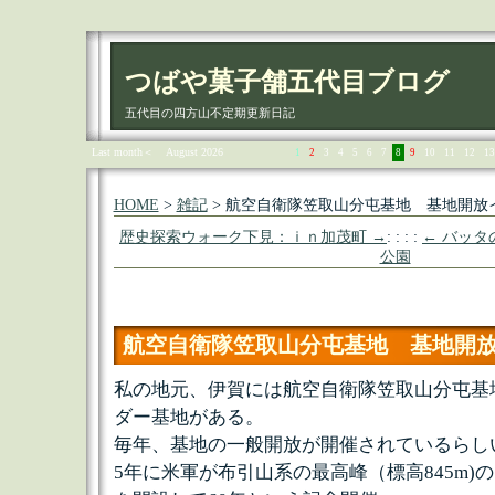
つばや菓子舗五代目ブログ
五代目の四方山不定期更新日記
Last month＜
August 2026
1
2
3
4
5
6
7
8
9
10
11
12
13
HOME
>
雑記
> 航空自衛隊笠取山分屯基地 基地開放
歴史探索ウォーク下見：ｉｎ加茂町 →
: : : :
← バッタ
公園
航空自衛隊笠取山分屯基地 基地開
私の地元、伊賀には航空自衛隊笠取山分屯基
ダー基地がある。
毎年、基地の一般開放が開催されているらしい
5年に米軍が布引山系の最高峰（標高845m)