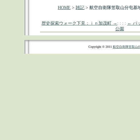
HOME
>
雑記
> 航空自衛隊笠取山分屯基
歴史探索ウォーク下見：ｉｎ加茂町 →
: : : :
← バ
公園
Copyright © 2011
航空自衛隊笠取山分