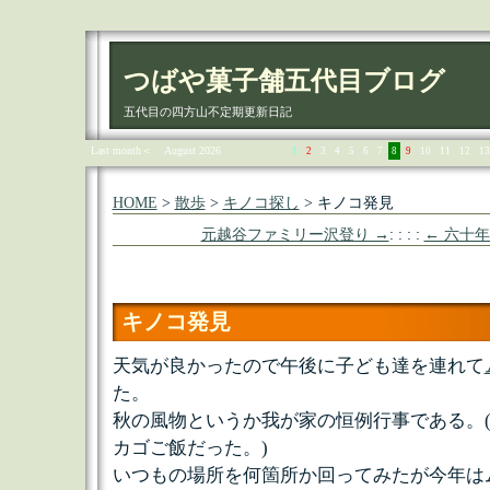
つばや菓子舗五代目ブログ
五代目の四方山不定期更新日記
Last month＜
August 2026
1
2
3
4
5
6
7
8
9
10
11
12
13
HOME
>
散歩
>
キノコ探し
> キノコ発見
元越谷ファミリー沢登り →
: : : :
← 六十
キノコ発見
天気が良かったので午後に子ども達を連れて
た。
秋の風物というか我が家の恒例行事である。
カゴご飯だった。)
いつもの場所を何箇所か回ってみたが今年は