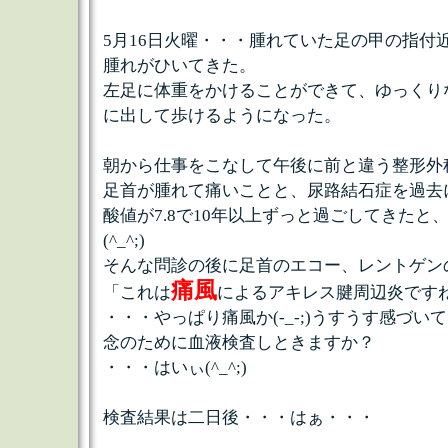
5月16日火曜・・・腫れていた足の甲の指付
腫れがひいてきた。
左足に体重をかけることができて、ゆっくり
に出して歩けるようになった。
朝から仕事をこなして午後に前と違う整形外
足首が腫れて痛いことと、尿路結石症を過去
酸値が7.8で10年以上ずっと過ごしてきたと
(^_^;)
そんな問診の後に足首のエコー、レントゲン
痛風
「これは
によるアキレス腱周辺炎です
・・・やっぱり痛風か(-_-;)うすうす感づ
念のために血液検査しときますか？
・・・はいぃ(^_^;)
検査結果は二日後・・・はぁ・・・