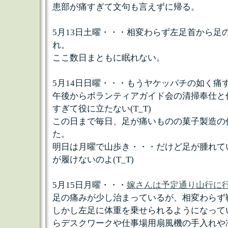
患部が痛すぎて文句も言えずに帰る。
5月13日土曜・・・相変わらず左足首から足
れ。
ここ数日まともに眠れない。
5月14日日曜・・・もうヤケッパチの如く痛すぎ
午後からボランティアガイド会の清掃奉仕と
すぎて役に立たない(T_T)
この日まで毎日、足が痛いものの菓子製造の
た。
明日は月曜で山歩き・・・だけど足が腫れて
が履けないのよ(T_T)
5月15日月曜・・・
嫁さんは予定通り山行に
足の痛みが少し治まっているが、相変わらず
しかし左足に体重を乗せられるようになって
らデスクワークや仕事場用扇風機の手入れや