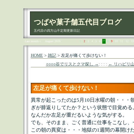
つばや菓子舗五代目ブログ
五代目の四方山不定期更新日記
Last month＜
August 2026
1
2
3
4
5
6
7
8
9
10
11
12
13
HOME
>
雑記
> 左足が痛くて歩けない！
○○○○谷でリスとクマ探し →
: : : :
← リハビリ
左足が痛くて歩けない！
異常が起こったのは5月10日水曜の朝・・・
ぎが腓返りしてたか？という状態で目覚める
なんだか左足が重だるいような気がする。
でも、そのまま、ごく普通に仕事をこなし、
この朝の異変は・・・地獄の1週間の幕開けだっ