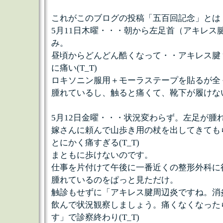
これがこのブログの投稿「五百回記念」とは
5月11日木曜・・・朝から左足首（アキレス
み。
昼頃からどんどん酷くなって・・アキレス腱
に痛い(T_T)
ロキソニン服用＋モーラステープを貼るが全く効
腫れているし、触ると痛くて、靴下が履けない(
5月12日金曜・・・状況変わらず。左足が腫
嫁さんに頼んで山歩き用の杖を出してきても
とにかく痛すぎる(T_T)
まともに歩けないのです。
仕事を片付けて午後に一番近くの整形外科に
腫れているのをぱっと見ただけ。
触診もせずに「アキレス腱周辺炎ですね。消
飲んで状況観察しましょう。痛くなくなった
す」で診察終わり(T_T)