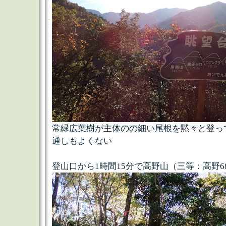
常緑広葉樹が主体のの細い尾根を黙々と登っ
通しもよくない
登山口から1時間15分で高野山（三等：高野684