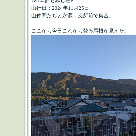
785→旧もみじ荘P
山行日：2024年11月25日
山仲間たちと永源寺支所前で集合。
ここから今日これから登る尾根が見えた。