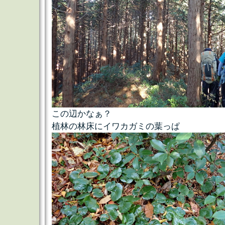
この辺かなぁ？
植林の林床にイワカガミの葉っぱ