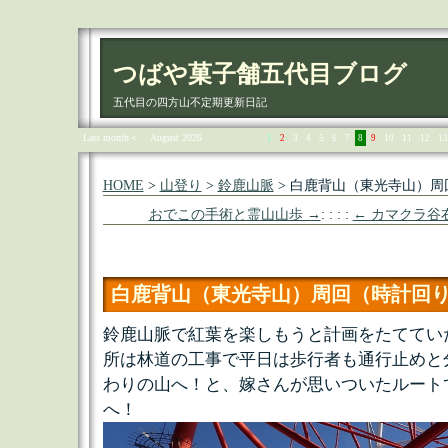
つばや菓子舗五代目ブログ
五代目の四方山不定期更新日記
Last month＜
August 2026
1
2
3
4
5
6
7
8
9
10
11
12
13
HOME
>
山登り
>
鈴鹿山脈
> 白鹿背山（東光寺山）周
おでこの手術と霊山山歩 →
: : : :
← カマクラ谷
白鹿背山（東光寺山）周回（時計回
鈴鹿山脈で紅葉を楽しもうと計画をたててい
所は林道の工事で平日は歩行者も通行止めと
わりの山へ！と、嫁さんが思いついたルート
へ！