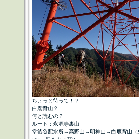
ちょっと待って！？
白鹿背山？
何と読むの？
ルート：永源寺裏山
堂後谷配水所→高野山→明神山→白鹿背山（東