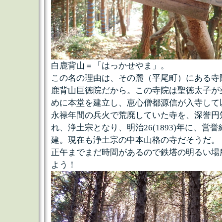
白鹿背山＝「はっかせやま」。
この名の理由は、その麓（平尾町）にある寺
鹿背山巨徳院だから。この寺院は聖徳太子が
めに本堂を建立し、恵心僧都源信が入寺して
永禄年間の兵火で荒廃していた寺を、深誉円
れ、浄土宗となり、明治26(1893)年に、営
建。現在も浄土宗の中本山格の寺だそうだ。
正午までまだ時間があるので鉄塔の明るい場
よう！