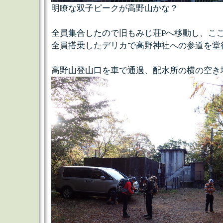
明瞭な双子ピークが高野山かな？
全員集合したので旧もみじ荘Pへ移動し、こ
全員搭乗したデリカで高野神社への参道を堂
高野山登山口を車で通過、配水所の横の空き