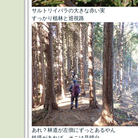
サルトリイバラの大きな赤い実
すっかり植林と巡視路
あれ？林道が左側にずっとあるやん
鉄塔があれば、そこは見晴台