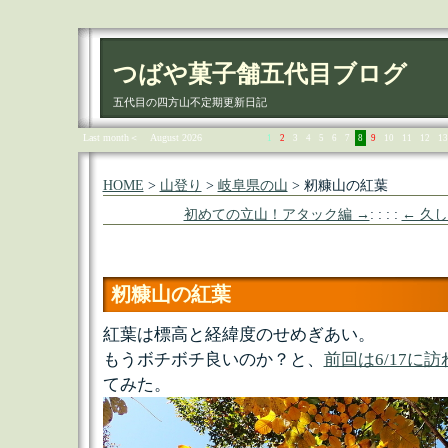
つばや菓子舗五代目ブログ
五代目の四方山不定期更新日記
Last month＜
August 2026
1
2
3
4
5
6
7
8
9
10
11
12
13
HOME
>
山登り
>
岐阜県の山
> 籾糠山の紅葉
初めての立山！アタック編 →
: : : :
← 久
籾糠山の紅葉
紅葉は標高と経緯度のせめぎあい。
もうボチボチ良いのか？と、
前回は6/17に
てみた。